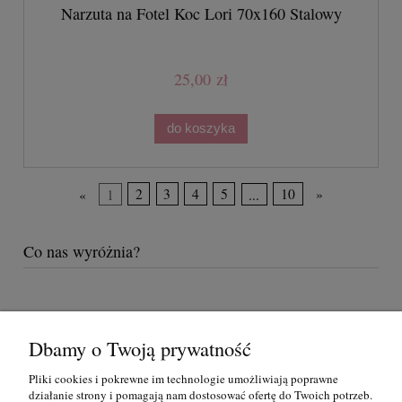
Narzuta na Fotel Koc Lori 70x160 Stalowy
25,00 zł
do koszyka
«
1
2
3
4
5
...
10
»
Co nas wyróżnia?
Dbamy o Twoją prywatność
Pomoc
Pliki cookies i pokrewne im technologie umożliwiają poprawne
działanie strony i pomagają nam dostosować ofertę do Twoich potrzeb.
Moje konto