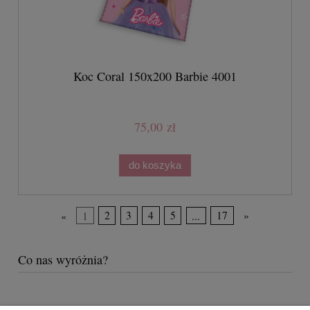
Koc Coral 150x200 Barbie 4001
75,00 zł
do koszyka
«
1
2
3
4
5
...
17
»
Co nas wyróżnia?