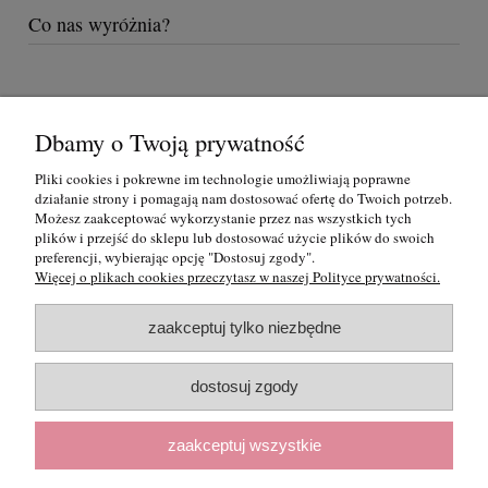
Co nas wyróżnia?
Dbamy o Twoją prywatność
Pomoc
Pliki cookies i pokrewne im technologie umożliwiają poprawne
działanie strony i pomagają nam dostosować ofertę do Twoich potrzeb.
Moje konto
Możesz zaakceptować wykorzystanie przez nas wszystkich tych
plików i przejść do sklepu lub dostosować użycie plików do swoich
Płatności i dostawa
preferencji, wybierając opcję "Dostosuj zgody".
Więcej o plikach cookies przeczytasz w naszej Polityce prywatności.
Informacje
zaakceptuj tylko niezbędne
O nas
dostosuj zgody
KARAF Rafał Całek • Ratajów 115 • 32-090 Słomniki • telefon
518 793
zaakceptuj wszystkie
102
• e-mail:
biuro.karaf@gmail.com
• NIP: 6821682280 • REGON:
389415998