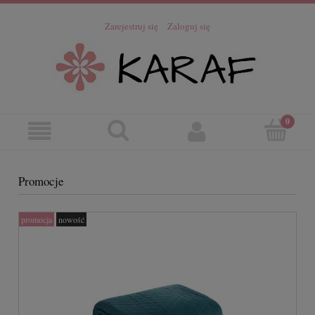
Zarejestruj się
Zaloguj się
Promocje
promocja
nowość