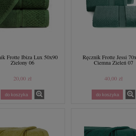
a Łóżko Kapa Dekoracyjna
70x210 Ciemny Turkus
22,90 zł
49,00 zł
a regularna:
49,00 zł
niższa cena:
ik Frotte Ibiza Lux 50x90
Ręcznik Frotte Jessi 70
Zielony 06
Ciemna Zieleń 07
do koszyka
20,00 zł
40,00 zł
do koszyka
do koszyka