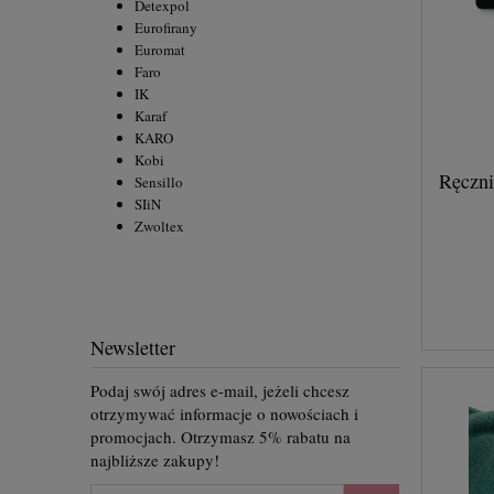
Detexpol
Eurofirany
Euromat
Faro
IK
Karaf
KARO
Kobi
Ręczni
Sensillo
SIiN
Zwoltex
Newsletter
Podaj swój adres e-mail, jeżeli chcesz
otrzymywać informacje o nowościach i
promocjach. Otrzymasz 5% rabatu na
najbliższe zakupy!