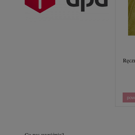
Ręczn
pow
Co nas wyróżnia?