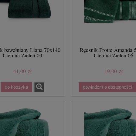
k bawełniany Liana 70x140
Ręcznik Frotte Amanda 
Ciemna Zieleń 09
Ciemna Zieleń 06
41,00 zł
19,00 zł
do koszyka
powiadom o dostępności