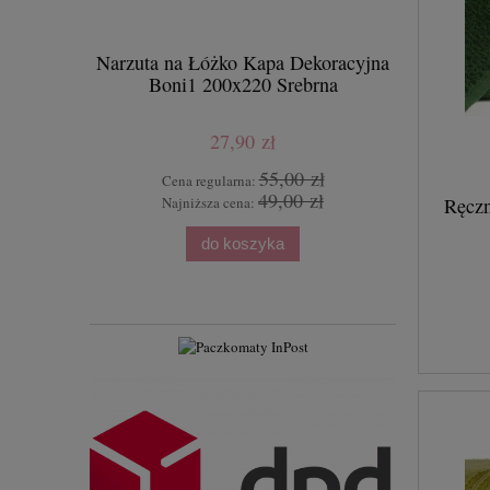
Narzuta na Łóżko Kapa Dekoracyjna
Narzuta n
Boni1 200x220 Srebrna
Boni1 1
27,90 zł
55,00 zł
Cena regularna:
Cen
49,00 zł
Najniższa cena:
Naj
Ręczn
do koszyka