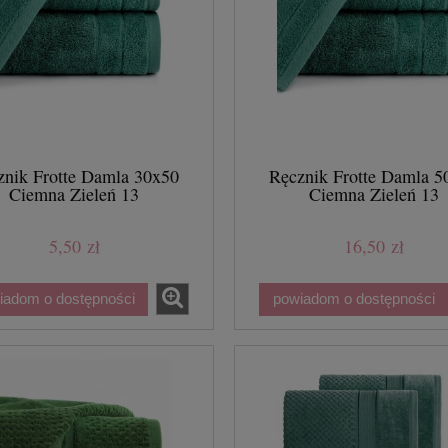
znik Frotte Damla 30x50
Ręcznik Frotte Damla 5
Ciemna Zieleń 13
Ciemna Zieleń 13
5,50 zł
16,50 zł
iadom o dostępności
powiadom o dostępności