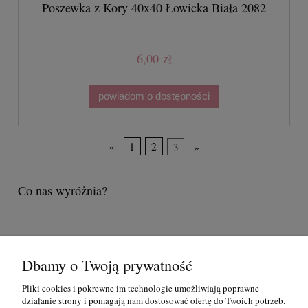
Poszewka z Kory 40x40 Łowicka Biała 2082
6,00 zł
powiadom o dostępności
«
1
2
3
»
Co nas wyróżnia?
Dbamy o Twoją prywatność
Pomoc
Pliki cookies i pokrewne im technologie umożliwiają poprawne
działanie strony i pomagają nam dostosować ofertę do Twoich potrzeb.
Moje konto